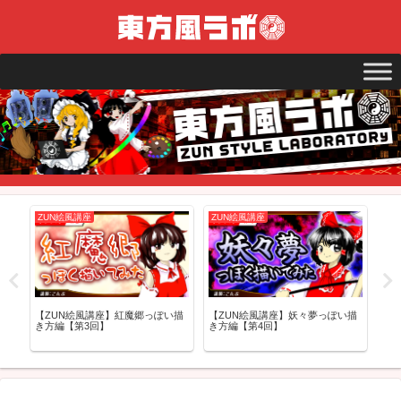
ZUN絵風講座
ZUN絵風講座
ZU
イン
【ZUN絵風講座】紅魔郷っぽい描
【ZUN絵風講座】妖々夢っぽい描
【Z
】
き方編【第3回】
き方編【第4回】
き方