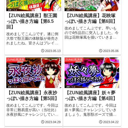
【ZUN絵風講座】獣王園
【ZUN絵風講座】花映塚
っぽい描き方編【第6.5
っぽい描き方編【第6回】
回】
改めましてこんぶです。早いも
ので4作品目に突入しました。今
改めましてこんぶです。遂に例
回は花映塚風を描いていきまし
大祭で獣王園の体験版が発売さ
ょう。ちなみに豆知識ですが、
れましたね。皆さんはプレイで
花映塚は線画は神主ことZUNさ
きましたでしょうか？さて今回
んが描いていますが、塗りは緋
2023.05.13
2023.05.06
は風神録風……を書く予定でし
想天などでお馴染みのalphesさ
たが、せっかく例大祭直後の更
ZUN絵風講座
ZUN絵風講座
んだそうです。なのでちょっと
新なので、取り急ぎ獣王園風の
今まで...
記事を書くことにしました。ま
だ5キャラしか発...
【ZUN絵風講座】永夜抄
【ZUN絵風講座】妖々夢
っぽい描き方編【第5回】
っぽい描き方編【第4回】
改めましてこんぶです。今回は
改めましてこんぶです。今回は
非常に難易度が高い（当社比）
妖々夢風にチャレンジしていき
永夜抄風にチャレンジしていき
ましょう。鬼形獣ポーズで描い
たいと思います。それでは読む
ていきたいと思います。それで
2023.04.29
2023.04.22
のに時間がかかりますので、そ
は読むのに時間がかかりますの