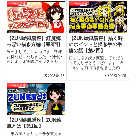
の間に水羊羹でもどうぞ。こん
で、その間にお茶でもどうぞ。
ZUN絵風講座
ZUN絵風講座
ぶ前置きは第三回「紅魔郷風」
こんぶ前置きは第三回「紅魔郷
の前書きをご参照ください。⓪
風」をご参照ください。⓪頭身
頭身を確認するま...
確認ZUN絵を描...
【ZUN絵風講座】紅魔郷
【ZUN絵風講座】描く時
っぽい描き方編【第3回】
のポイントと描き手の手
癖の話【第2回】
改めまして、こんぶです。皆様
お待たせいたしました。今回か
前回に引き続き閲覧してくださ
らいよいよ実際にイラストを描
ってありがとうございます。自
いていきましょう。栄えある最
己紹介は前回済ませましたので
初の本格的な記事は「紅魔郷
今回からZUN絵風イラストを描
風」です。この記事での解説は
2023.04.16
2023.04.08
き始めてみたいと思います。前
主に立ち絵風のイラストを対象
回はこちら今回の記事の主な内
ZUN絵風講座
としています。ED風などについ
容は「個人的に描いている際に
ては機会があれば...
気をつけている事」などです。
……と話に入る...
【ZUN絵風講座】ZUN絵
風とは【第1回】
「東方風のオリキャラが東方原