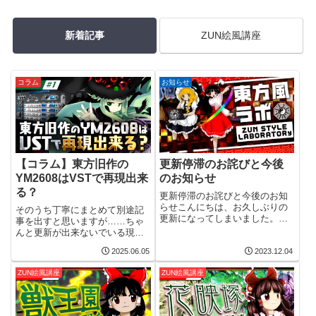
新着記事
ZUN絵風講座
コラム
お知らせ
【コラム】東方旧作の
更新停滞のお詫びと今後
YM2608はVSTで再現出来
のお知らせ
る？
更新停滞のお詫びと今後のお知
らせこんにちは、お久しぶりの
そのうち丁寧にまとめて別途記
更新になってしまいました。
事を出すと思いますが……ちゃ
maceknightです。当サイトの開
んと更新が出来ないでいる現状
設から記事を楽しみに見てくだ
をとりあえず打開したいので、
2025.06.05
2023.12.04
さってた方々には長い期間更新
日記とか雑記的に読み物を定期
をお待たせする形になってしま
的に書ける場所を用意しようと
ZUN絵風講座
ZUN絵風講座
い申し訳ございません。なかな
思いました。書くことは無限に
かしっか...
出来るけど、読めるものを書く
のは大変なのでと...